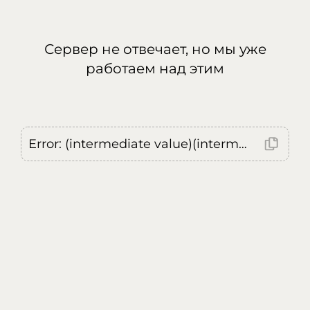
Сервер не отвечает, но мы уже
работаем над этим
Error: (intermediate value)(intermediate value)(intermediate value).replaceAll is not a function