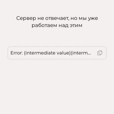
Сервер не отвечает, но мы уже
работаем над этим
Error: (intermediate value)(intermediate value)(intermediate value).replaceAll is not a function