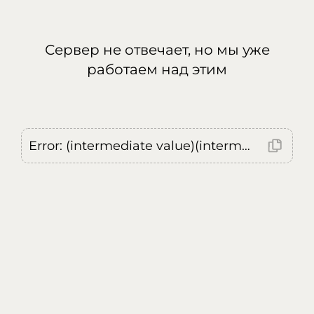
Сервер не отвечает, но мы уже
работаем над этим
Error: (intermediate value)(intermediate value)(intermediate value).replaceAll is not a function