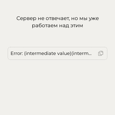
Сервер не отвечает, но мы уже
работаем над этим
Error: (intermediate value)(intermediate value)(intermediate value).replaceAll is not a function