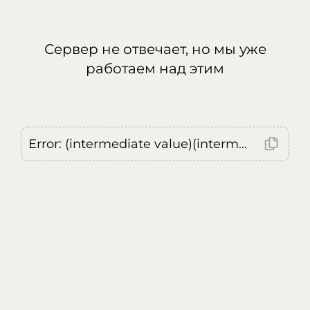
Сервер не отвечает, но мы уже
работаем над этим
Error: (intermediate value)(intermediate value)(intermediate value).replaceAll is not a function