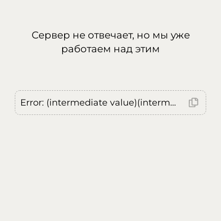
Сервер не отвечает, но мы уже
работаем над этим
Error: (intermediate value)(intermediate value)(intermediate value).replaceAll is not a function