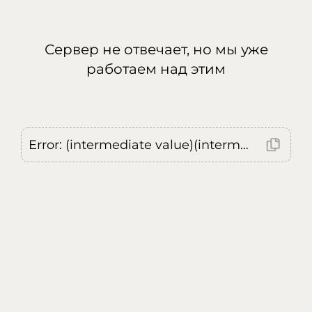
Сервер не отвечает, но мы уже
работаем над этим
Error: (intermediate value)(intermediate value)(intermediate value).replaceAll is not a function