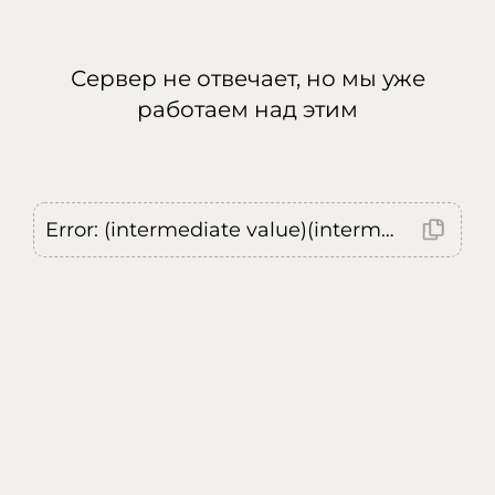
Сервер не отвечает, но мы уже
работаем над этим
Error: (intermediate value)(intermediate value)(intermediate value).replaceAll is not a function