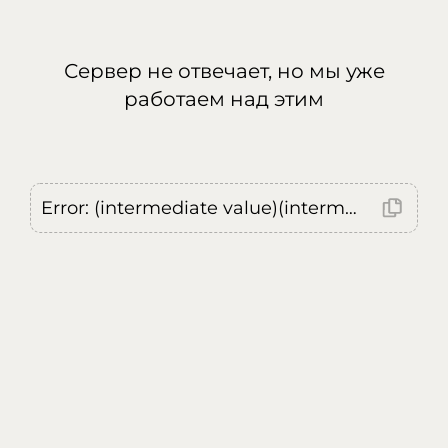
Сервер не отвечает, но мы уже
работаем над этим
Error: (intermediate value)(intermediate value)(intermediate value).replaceAll is not a function