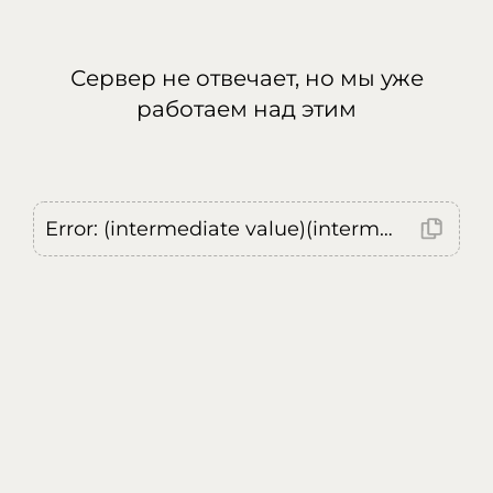
Сервер не отвечает, но мы уже
работаем над этим
Error: (intermediate value)(intermediate value)(intermediate value).replaceAll is not a function