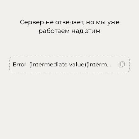
Сервер не отвечает, но мы уже
работаем над этим
Error: (intermediate value)(intermediate value)(intermediate value).replaceAll is not a function