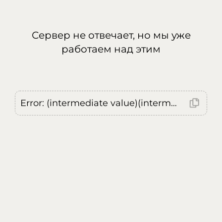
Сервер не отвечает, но мы уже
работаем над этим
Error: (intermediate value)(intermediate value)(intermediate value).replaceAll is not a function