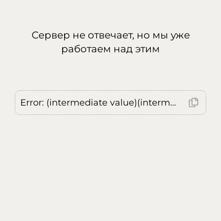
Сервер не отвечает, но мы уже
работаем над этим
Error: (intermediate value)(intermediate value)(intermediate value).replaceAll is not a function