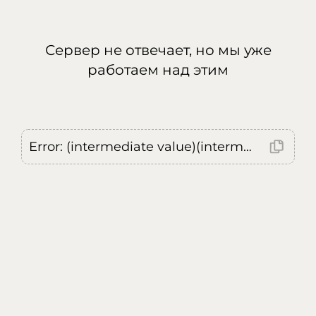
Сервер не отвечает, но мы уже
работаем над этим
Error: (intermediate value)(intermediate value)(intermediate value).replaceAll is not a function