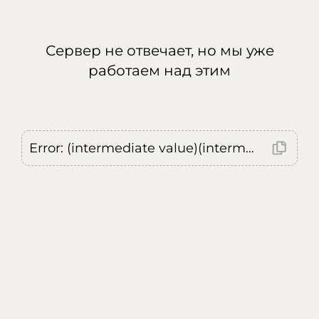
Сервер не отвечает, но мы уже
работаем над этим
Error: (intermediate value)(intermediate value)(intermediate value).replaceAll is not a function