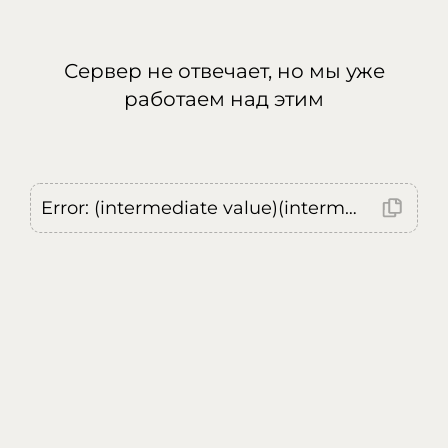
Сервер не отвечает, но мы уже
работаем над этим
Error: (intermediate value)(intermediate value)(intermediate value).replaceAll is not a function