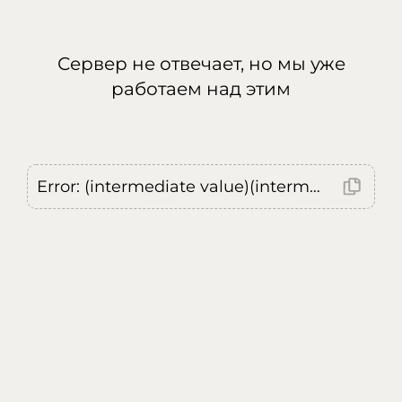
Сервер не отвечает, но мы уже
работаем над этим
Error: (intermediate value)(intermediate value)(intermediate value).replaceAll is not a function