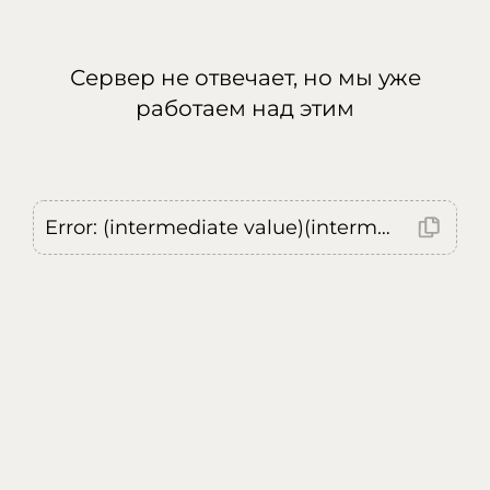
Сервер не отвечает, но мы уже
работаем над этим
Error: (intermediate value)(intermediate value)(intermediate value).replaceAll is not a function