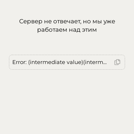
Сервер не отвечает, но мы уже
работаем над этим
Error: (intermediate value)(intermediate value)(intermediate value).replaceAll is not a function