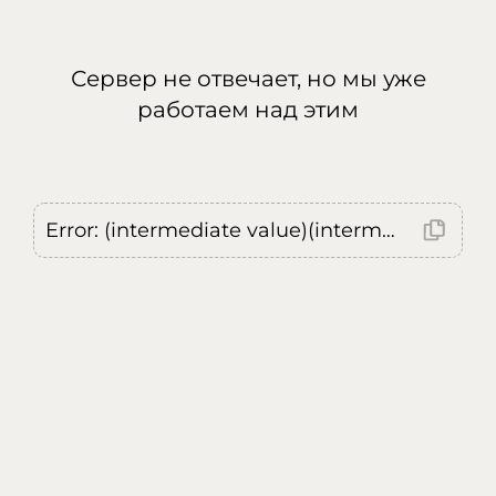
Сервер не отвечает, но мы уже
работаем над этим
Error: (intermediate value)(intermediate value)(intermediate value).replaceAll is not a function