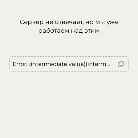
Сервер не отвечает, но мы уже
работаем над этим
Error: (intermediate value)(intermediate value)(intermediate value).replaceAll is not a function