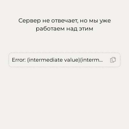
Сервер не отвечает, но мы уже
работаем над этим
Error: (intermediate value)(intermediate value)(intermediate value).replaceAll is not a function