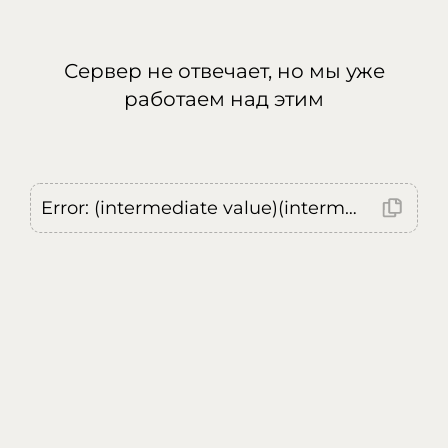
Сервер не отвечает, но мы уже
работаем над этим
Error: (intermediate value)(intermediate value)(intermediate value).replaceAll is not a function