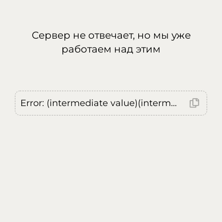
Сервер не отвечает, но мы уже
работаем над этим
Error: (intermediate value)(intermediate value)(intermediate value).replaceAll is not a function